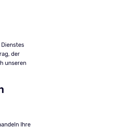
 Dienstes
rag, der
ch unseren
n
handeln Ihre