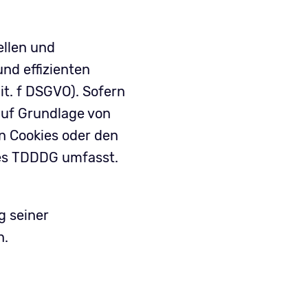
ellen und
und effizienten
it. f DSGVO). Sofern
auf Grundlage von
on Cookies oder den
 des TDDDG umfasst.
g seiner
n.