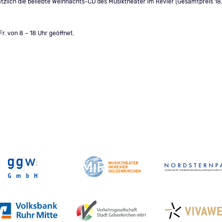
usätzlich die beliebte Weihnachts-CD des Musiktheater im Revier (Gesamtpreis 1
r. von 8 – 18 Uhr geöffnet.