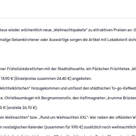
Haus wieder wöchentlich neue „Weihnachtspakete“ zu attraktiven Preisen an. O
ige Gelsenkirchener oder Auswärtige sorgen die Artikel mit Lokalkolorit siche
ener Frühstücksbrettchen mit der Stadtsilhouette, ein Päckchen Früchtetee „W
13,90 € (Einzelpreise zusammen 24,40 €) angeboten.
as „Wichtelkörbchen“ hinzugekommen und umfasst den städtischen To-go-Kaffeeb
karte, Christbaumkugel mit Bergmannsmotiv, den Haftmagneten „krumme Brücken
 € (anstelle 26,70 €).
 um Weihnachten“ bzw. „Rund um Weihnachten XXL“: Wer neben der offiziellen W
dem nostalgischen Kalender (zusammen für 9,90 €) zusätzlich noch weihnachtli