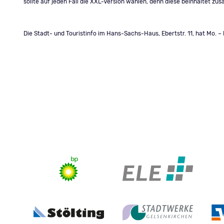
sollte auf jeden Fall die XXL-Version wählen, denn diese beinhaltet z
Die Stadt- und Touristinfo im Hans-Sachs-Haus, Ebertstr. 11, hat Mo. – F