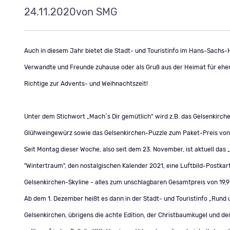
24.11.2020
von SMG
Auch in diesem Jahr bietet die Stadt- und Touristinfo im Hans-Sachs-
Verwandte und Freunde zuhause oder als Gruß aus der Heimat für ehemal
Richtige zur Advents- und Weihnachtszeit!
Unter dem Stichwort „Mach´s Dir gemütlich“ wird z.B. das Gelsenkirch
Glühweingewürz sowie das Gelsenkirchen-Puzzle zum Paket-Preis von 
Seit Montag dieser Woche, also seit dem 23. November, ist aktuell d
"Wintertraum", den nostalgischen Kalender 2021, eine Luftbild-Post
Gelsenkirchen-Skyline - alles zum unschlagbaren Gesamtpreis von 19,90
Ab dem 1. Dezember heißt es dann in der Stadt- und Touristinfo „Rund
Gelsenkirchen, übrigens die achte Edition, der Christbaumkugel und 