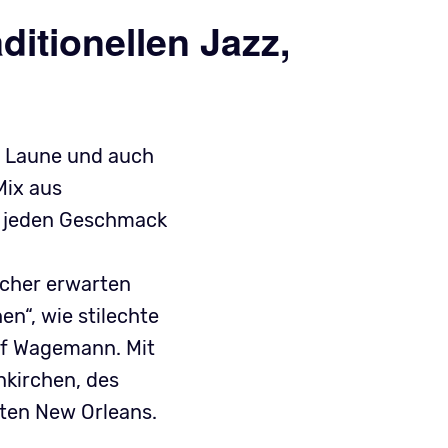
itionellen Jazz,
r Laune und auch
Mix aus
ür jeden Geschmack
ucher erwarten
n“, wie stilechte
lf Wagemann. Mit
nkirchen, des
ten New Orleans.