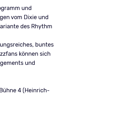
rogramm und
ogen vom Dixie und
 Variante des Rhythm
lungsreiches, buntes
azzfans können sich
angements und
 Bühne 4 (Heinrich-