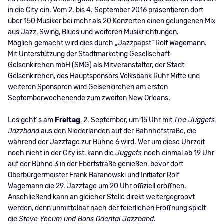
in die City ein. Vom 2. bis 4. September 2016 präsentieren dort
über 150 Musiker bei mehr als 20 Konzerten einen gelungenen Mix
aus Jazz, Swing, Blues und weiteren Musikrichtungen.
Möglich gemacht wird dies durch „Jazzpapst“ Rolf Wagemann.
Mit Unterstützung der Stadtmarketing Gesellschaft
Gelsenkirchen mbH (SMG) als Mitveranstalter, der Stadt
Gelsenkirchen, des Hauptsponsors Volksbank Ruhr Mitte und
weiteren Sponsoren wird Gelsenkirchen am ersten
Septemberwochenende zum zweiten New Orleans.
Los geht´s am
Freitag
, 2. September, um 15 Uhr mit
The Juggets
Jazzband
aus den Niederlanden auf der Bahnhofstraße, die
während der Jazztage zur Bühne 6 wird. Wer um diese Uhrzeit
noch nicht in der City ist, kann die
Juggets
noch einmal ab 19 Uhr
auf der Bühne 3 in der Ebertstraße genießen, bevor dort
Oberbürgermeister Frank Baranowski und Initiator Rolf
Wagemann die 29. Jazztage um 20 Uhr offiziell eröffnen.
Anschließend kann an gleicher Stelle direkt weitergegroovt
werden, denn unmittelbar nach der feierlichen Eröffnung spielt
die
Steve Yocum und Boris Odental Jazzband
.