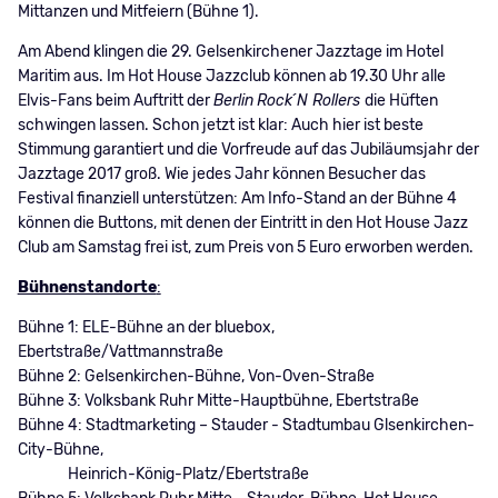
Mittanzen und Mitfeiern (Bühne 1).
Am Abend klingen die 29. Gelsenkirchener Jazztage im Hotel
Maritim aus. Im Hot House Jazzclub können ab 19.30 Uhr alle
Elvis-Fans beim Auftritt der
Berlin
Rock´N Rollers
die Hüften
schwingen lassen. Schon jetzt ist klar: Auch hier ist beste
Stimmung garantiert und die Vorfreude auf das Jubiläumsjahr der
Jazztage 2017 groß. Wie jedes Jahr können Besucher das
Festival finanziell unterstützen: Am Info-Stand an der Bühne 4
können die Buttons, mit denen der Eintritt in den Hot House Jazz
Club am Samstag frei ist, zum Preis von 5 Euro erworben werden.
Bühnenstandorte
:
Bühne 1: ELE-Bühne an der bluebox,
Ebertstraße/Vattmannstraße
Bühne 2: Gelsenkirchen-Bühne, Von-Oven-Straße
Bühne 3: Volksbank Ruhr Mitte-Hauptbühne, Ebertstraße
Bühne 4: Stadtmarketing – Stauder - Stadtumbau Glsenkirchen-
City-Bühne,
Heinrich-König-Platz/Ebertstraße