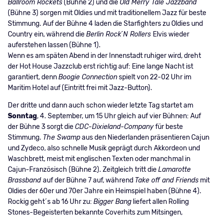
Ballroom Rockets
(Bühne 2) und die
Old Merry Tale Jazzband
(Bühne 3) sorgen mit Oldies und mit traditionellem Jazz für beste
Stimmung. Auf der Bühne 4 laden die Starfighters zu Oldies und
Country ein, während die
Berlin Rock´N Rollers
Elvis wieder
auferstehen lassen (Bühne 1).
Wenn es am späten Abend in der Innenstadt ruhiger wird, dreht
der Hot House Jazzclub erst richtig auf: Eine lange Nacht ist
garantiert, denn
Boogie Connection
spielt von 22-02 Uhr im
Maritim Hotel auf (Eintritt frei mit Jazz-Button).
Der dritte und dann auch schon wieder letzte Tag startet am
Sonntag
, 4. September, um 15 Uhr gleich auf vier Bühnen: Auf
der Bühne 3 sorgt die
CDC-Dixieland-Company
für beste
Stimmung.
The Swamp
aus den Niederlanden präsentieren Cajun
und Zydeco, also schnelle Musik geprägt durch Akkordeon und
Waschbrett, meist mit englischen Texten oder manchmal in
Cajun-Französisch (Bühne 2). Zeitgleich tritt die
Lamarotte
Brassband
auf der Bühne 7 auf, während
Take off and Friends
mit
Oldies der 60er und 70er Jahre ein Heimspiel haben (Bühne 4).
Rockig geht´s ab 16 Uhr zu:
Bigger Bang
liefert allen Rolling
Stones-Begeisterten bekannte Coverhits zum Mitsingen,