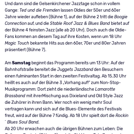
Und dann sind die Gelsenkirchener Jazztage schon in vollem
Gange:
Ted und die Fremden
lassen Oldies der 50er und 60er
Jahre wieder aufleben (Bühne 1), auf der Bühne 2 tritt die
Boogie
Connection
auf, und die
Stable Roof Jazz & Blues Band
bietet auf
der Bühne 4 feinsten Jazz (alle ab 20 Uhr). Doch auch die Oldie-
Fans kommen an diesem Tag auf ihre Kosten, wenn um 18 Uhr
Magic Touch
bekannte Hits aus den 60er, 70er und 80er Jahren
präsentiert (Bühne 7).
Am
Samstag
beginnt das Programm bereits um 13 Uhr: Auf der
Bahnhofstraße bereitet die
Juggets Jazzband
den Besuchern
einen fulminanten Start in den zweiten Festivaltag. Ab 15.30 Uhr
heißt es auch auf der Bühne 3 „Vorhang auf!“ zum Non-Stop-
Musikprogramm: Dort zieht die niederländische
Lamarotte
Brassband
mit ihrerMischung aus Dixieland und Old Style Jazz
die Zuhörer in ihren Bann. Wer noch ein wenig mehr Soul
vertragen kann und sich auf die Blues-Elemente des Festivals
freut, wird auf der Bühne 7 fündig. Ab 18 Uhr spielt dort die
Rockin
´ Blues Soul Band
.
Ab 20 Uhr erwachen auch die übrigen Bühnen zum Leben: Die