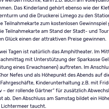
ktiv werden möchte, kann z.B. auch am Volleyball
hmen. Das Kinderland gehört ebenso wie der Klet
ernturm und die Druckerei Limego zu den Stati
ne Teilnahmekarte zum kostenlosen Gewinnspiel 
die Teilnahmekarte am Stand der Stadt- und Tour
en Glück einen der attraktiven Preise gewinnen.
i Tagen ist natürlich das Amphitheater. Im Mitt
achmittag mit Unterstützung der Sparkasse Ge
leitung eines Erwachsenen) auftreten. Im Anschlu
Chor Nefes und als Höhepunkt des Abends auf di
Fahrgeschäfte, Kinderunterhaltung z.B. mit Frido
v – der rollende Gärtner“ für zusätzlich Abwech
t ab. Den Abschluss am Samstag bildet ein Höh
 Lichtermeer taucht.