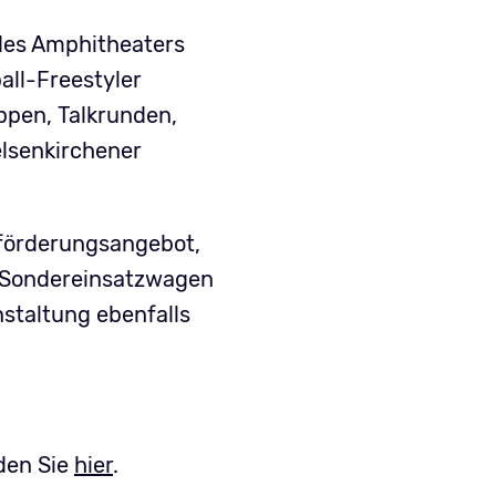
des Amphitheaters
all-Freestyler
pen, Talkrunden,
elsenkirchener
eförderungsangebot,
e Sondereinsatzwagen
taltung ebenfalls
den Sie
hier
.