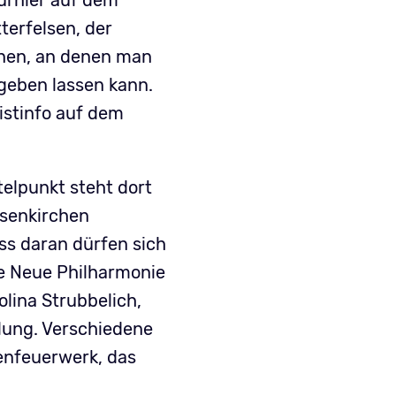
turnier auf dem
terfelsen, der
onen, an denen man
geben lassen kann.
istinfo auf dem
elpunkt steht dort
lsenkirchen
ss daran dürfen sich
e Neue Philharmonie
lina Strubbelich,
slung. Verschiedene
enfeuerwerk, das