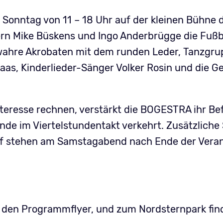
onntag von 11 – 18 Uhr auf der kleinen Bühne 
tern Mike Büskens und Ingo Anderbrügge die Fußb
ahre Akrobaten mit dem runden Leder, Tanzgrup
aas, Kinderlieder-Sänger Volker Rosin und die G
nteresse rechnen, verstärkt die BOGESTRA ihr B
nde im Viertelstundentakt verkehrt. Zusätzlich
 stehen am Samstagabend nach Ende der Verans
 den Programmflyer, und zum Nordsternpark fin