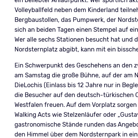
ein beliebter Anlaufpunkt. Wer sportlich a
Volleyballfeld neben dem Kinderland teilne
Bergbaustollen, das Pumpwerk, der Nordst
sich an beiden Tagen einen Stempel auf ei
Wer alle sechs Stationen besucht hat und 
Nordsternplatz abgibt, kann mit ein bissch
Ein Schwerpunkt des Geschehens an den zwe
am Samstag die große Bühne, auf der am N
DieLochis (Einlass bis 12 Jahre nur in Beg
die Besucher auf den deutsch-türkischen 
Westfalen freuen. Auf dem Vorplatz sorgen 
Walking Acts wie Stelzenläufer oder „Gusta
gastronomische Stände runden das Angebo
den Himmel über dem Nordsternpark in ein