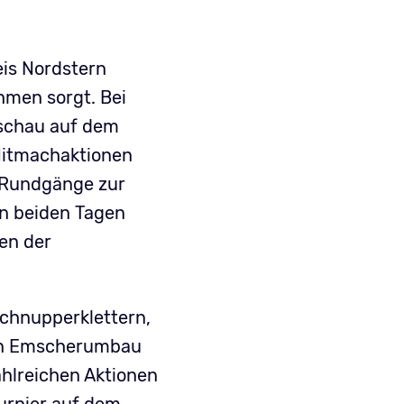
is Nordstern
hmen sorgt. Bei
nschau auf dem
 Mitmachaktionen
e Rundgänge zur
an beiden Tagen
en der
Schnupperklettern,
den Emscherumbau
ahlreichen Aktionen