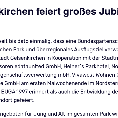
irchen feiert großes Jub
eit bis dato einmalig, dass eine Bundesgartens
ichen Park und überregionales Ausflugsziel verw
tadt Gelsenkirchen in Kooperation mit der Stadt
soren edataunited GmbH, Heiner´s Parkhotel, N
Liegenschaftsverwertung mbH, Vivawest Wohnen
ege GmbH am ersten Maiwochenende im Nordster
e BUGA 1997 erinnert als auch die Entwicklung d
dort gefeiert.
eboten für Jung und Alt im gesamten Park wi