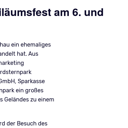
iläumsfest am 6. und
chau ein ehemaliges
andelt hat. Aus
marketing
ordsternpark
 GmbH, Sparkasse
npark ein großes
es Geländes zu einem
rd der Besuch des