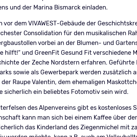
ns und der Marina Bismarck einladen.
enn vor dem VIVAWEST-Gebäude der Geschichtskre
rchester Consolidation für den musikalischen Ra
rgbaustollen vorbei an der Blumen- und Garte
ke hilft!“ und GreenFit Gesund Fit verschiedene
eschichte der Zeche Nordstern erfahren. Geführt
arks sowie als Gewerbepark werden zusätzlich 
er der Raupe Valentin, dem ehemaligen Maskottch
sicherlich ein beliebtes Fotomotiv sein wird.
tterfelsen des Alpenvereins gibt es kostenloses 
schaft kann man sich bei einem Kaffee über 
sicherlich das Kinderland des Ziegenmichel mit z