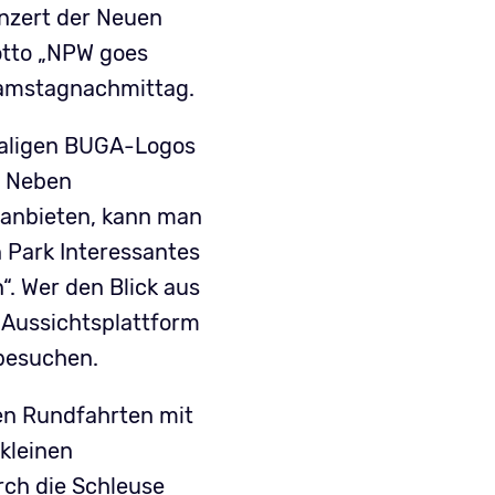
nzert der Neuen
otto „NPW goes
 Samstagnachmittag.
maligen BUGA-Logos
. Neben
 anbieten, kann man
 Park Interessantes
. Wer den Blick aus
r Aussichtsplattform
besuchen.
en Rundfahrten mit
kleinen
rch die Schleuse