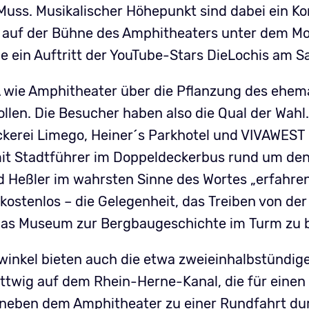
ss. Musikalischer Höhepunkt sind dabei ein Ko
auf der Bühne des Amphitheaters unter dem M
ie ein Auftritt der YouTube-Stars DieLochis am
 A wie Amphitheater über die Pflanzung des ehe
len. Die Besucher haben also die Qual der Wahl
kerei Limego, Heiner´s Parkhotel und VIVAWEST
 mit Stadtführer im Doppeldeckerbus rund um den
 Heßler im wahrsten Sinne des Wortes „erfahren“
 kostenlos – die Gelegenheit, das Treiben von de
das Museum zur Bergbaugeschichte im Turm zu 
winkel bieten auch die etwa zweieinhalbstündig
ttwig auf dem Rhein-Herne-Kanal, die für einen 
 neben dem Amphitheater zu einer Rundfahrt du