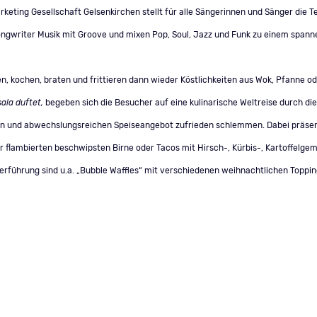
eting Gesellschaft Gelsenkirchen stellt für alle Sängerinnen und Sänger die T
Songwriter Musik mit Groove und mixen Pop, Soul, Jazz und Funk zu einem spann
n, kochen, braten und frittieren dann wieder Köstlichkeiten aus Wok, Pfanne 
sala duftet,
begeben sich die Besucher auf eine kulinarische Weltreise durch di
gen und abwechslungsreichen Speiseangebot zufrieden schlemmen. Dabei präsen
r flambierten beschwipsten Birne oder Tacos mit Hirsch-, Kürbis-, Kartoffelge
führung sind u.a. „Bubble Waffles“ mit verschiedenen weihnachtlichen Toppin