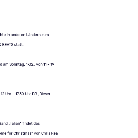
hte in anderen Ländern zum
 BEATS statt.
m Sonntag, 17.12., von 11 – 19
12 Uhr – 17.30 Uhr DJ „Dieser
and „Talian“ findet das
Home for Christmas” von Chris Rea