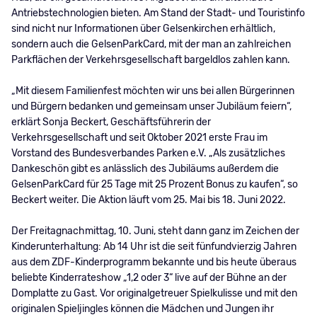
Antriebstechnologien bieten. Am Stand der Stadt- und Touristinfo
sind nicht nur Informationen über Gelsenkirchen erhältlich,
sondern auch die GelsenParkCard, mit der man an zahlreichen
Parkflächen der Verkehrsgesellschaft bargeldlos zahlen kann.
„Mit diesem Familienfest möchten wir uns bei allen Bürgerinnen
und Bürgern bedanken und gemeinsam unser Jubiläum feiern“,
erklärt Sonja Beckert, Geschäftsführerin der
Verkehrsgesellschaft und seit Oktober 2021 erste Frau im
Vorstand des Bundesverbandes Parken e.V. „Als zusätzliches
Dankeschön gibt es anlässlich des Jubiläums außerdem die
GelsenParkCard für 25 Tage mit 25 Prozent Bonus zu kaufen“, so
Beckert weiter. Die Aktion läuft vom 25. Mai bis 18. Juni 2022.
Der Freitagnachmittag, 10. Juni, steht dann ganz im Zeichen der
Kinderunterhaltung: Ab 14 Uhr ist die seit fünfundvierzig Jahren
aus dem ZDF-Kinderprogramm bekannte und bis heute überaus
beliebte Kinderrateshow „1,2 oder 3“ live auf der Bühne an der
Domplatte zu Gast. Vor originalgetreuer Spielkulisse und mit den
originalen Spieljingles können die Mädchen und Jungen ihr