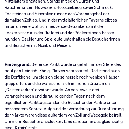
Mittelalters entstehen. Stände mit edlen Düften und
Räucherharzen, Holzwaren, Holzspielzeug sowie Schmuck,
Edelsteinen und Mineralien runden das Warenangebot der
damaligen Zeit ab. Und in der mittelalterlichen Taverne gibt es
natürlich viele wohlschmeckende Getränke, damit die
Leckerbissen aus der Bräterei und der Bäckerei noch besser
munden. Gaukler und Spielleute unterhalten die Besucherinnen
und Besucher mit Musik und Weisen.
Hintergrund:
Der erste Markt wurde ungefähr an der Stelle des
heutigen Heinrich-König-Platzes veranstaltet. Dort stand auch
die Dorfkirche, um die sich die seinerzeit noch wenigen Häuser
gruppierten, und die wahrscheinlich im frühen Ortsnamen
„Gelstenkerken“ erwähnt wurde. An den jeweils drei
vorangehenden und darauffolgenden Tagen nach dem
eigentlichen Markttag standen die Besucher der Märkte unter
besonderem Schutz. Aufgrund der Verordnung zur Durchführung
der Märkte waren diese außerdem von Zoll und Wegegeld befreit.
Um mehr Besucher anzulocken, fand darüber hinaus gleichzeitig
eine „Kirmis“ statt.