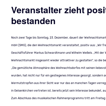
Veranstalter zieht posi
bestanden
Noch zwei Tage bis Sonntag, 23. Dezember, dauert der Weihnachtsmarkt 
mbH (SMG), die den Weihnachtsmarkt veranstaltet, positiv aus: „Wir fr
Geschäftsführer Markus Schwardtmann und Wilhelm Weßels. „Mit der W
Weihnachtsmarkt insgesamt wieder attraktiver zu gestalten“, so die be
„Die gemütliche Atmosphäre des Weihnachtsdorfes mit seinen liebev
wurden, hat nicht nur für ein gestiegenes Interesse gesorgt, sondern a
Wermutstropfen aus ihrer Sicht war nur das an manchen Tagen verregn
in Gelsenkirchen vertreten ist, bereits jetzt sein Interesse bekundet, a
Zum Abschluss des musikalischen Rahmenprogramms tritt am Freitag u