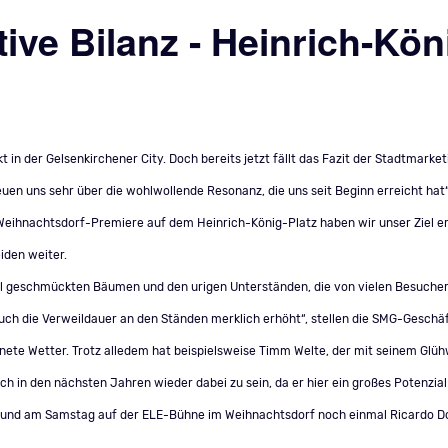
tive Bilanz - Heinrich-Kön
in der Gelsenkirchener City. Doch bereits jetzt fällt das Fazit der Stadtmarke
euen uns sehr über die wohlwollende Resonanz, die uns seit Beginn erreicht hat“
eihnachtsdorf-Premiere auf dem Heinrich-König-Platz haben wir unser Ziel er
iden weiter.
oll geschmückten Bäumen und den urigen Unterständen, die von vielen Besuch
uch die Verweildauer an den Ständen merklich erhöht“, stellen die SMG-Geschäft
ete Wetter. Trotz alledem hat beispielsweise Timm Welte, der mit seinem Glü
uch in den nächsten Jahren wieder dabei zu sein, da er hier ein großes Potenzial 
nd am Samstag auf der ELE-Bühne im Weihnachtsdorf noch einmal Ricardo Dopp